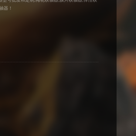
型号批发和定制,梅花联轴器,膜片联轴器,弹性联
联轴器！