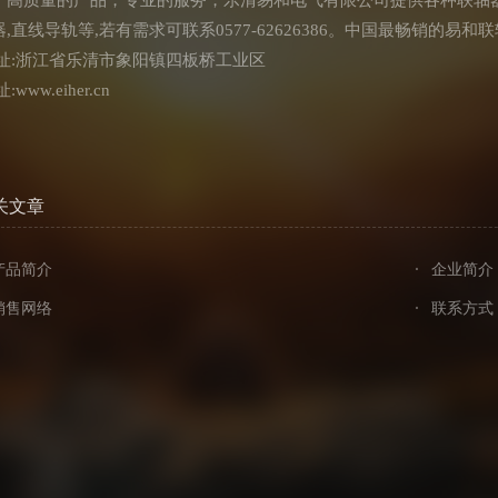
高质量的产品，专业的服务，乐清易和电气有限公司提供各种联轴器
器,直线导轨等,若有需求可联系0577-62626386。中国最畅销的易和
 址:浙江省乐清市象阳镇四板桥工业区
:www.eiher.cn
关文章
产品简介
企业简介
销售网络
联系方式