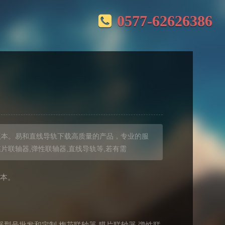
0577-62626386
F版本。易和直线导轨下载高质量的产品，专业的服
片联轴器,弹性联轴器,直线导轨等,若有需
版本。