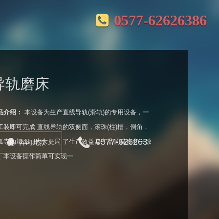
0577-62626386
导轨磨床
品介绍：
本设备为生产直线导轨(滑轨)的专用设备，一
工装即可完成 直线导轨的双侧面，滚珠(柱)槽，倒角，
0577-626263
弧寺的加工，大大提局 了生产效益及产品的精度和一致
咨询此款
。本设备操作简单可实现一
6