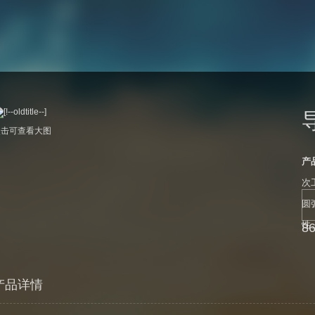
点击可查看大图
产
次
圆
性
8
产品详情